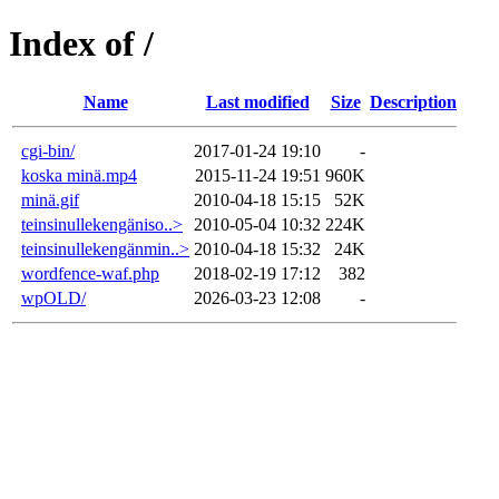
Index of /
Name
Last modified
Size
Description
cgi-bin/
2017-01-24 19:10
-
koska minä.mp4
2015-11-24 19:51
960K
minä.gif
2010-04-18 15:15
52K
teinsinullekengäniso..>
2010-05-04 10:32
224K
teinsinullekengänmin..>
2010-04-18 15:32
24K
wordfence-waf.php
2018-02-19 17:12
382
wpOLD/
2026-03-23 12:08
-